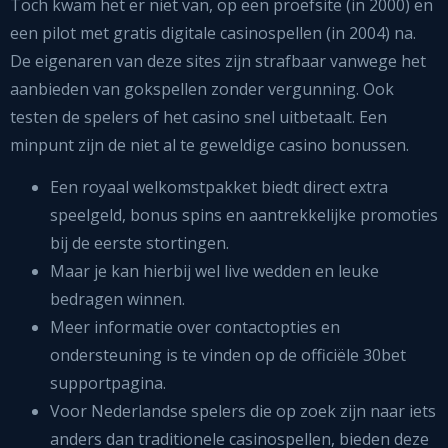
Toch kwam het er niet van, op een proefsite (in 2000) en
een pilot met gratis digitale casinospellen (in 2004) na.
De eigenaren van deze sites zijn strafbaar vanwege het
aanbieden van gokspellen zonder vergunning. Ook
testen de spelers of het casino snel uitbetaalt. Een
minpunt zijn de niet al te geweldige casino bonussen.
Een royaal welkomstpakket biedt direct extra
speelgeld, bonus spins en aantrekkelijke promoties
bij de eerste stortingen.
Maar je kan hierbij wel live wedden en leuke
bedragen winnen.
Meer informatie over contactopties en
ondersteuning is te vinden op de officiële 30bet
supportpagina.
Voor Nederlandse spelers die op zoek zijn naar iets
anders dan traditionele casinospellen, bieden deze