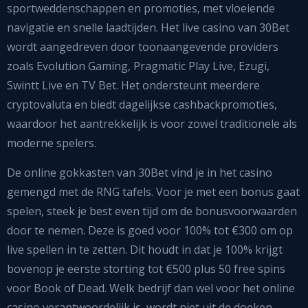
sportweddenschappen en promoties, met vloeiende
navigatie en snelle laadtijden. Het live casino van 30Bet
wordt aangedreven door toonaangevende providers
zoals Evolution Gaming, Pragmatic Play Live, Ezugi,
Swintt Live en TV Bet. Het ondersteunt meerdere
cryptovaluta en biedt dagelijkse cashbackpromoties,
waardoor het aantrekkelijk is voor zowel traditionele als
moderne spelers.
De online gokkasten van 30Bet vind je in het casino
gemengd met de RNG tafels. Voor je met een bonus gaat
spelen, steek je best even tijd om de bonusvoorwaarden
door te nemen. Deze is goed voor 100% tot €300 om op
live spellen in te zetten. Dit houdt in dat je 100% krijgt
bovenop je eerste storting tot €500 plus 50 free spins
voor Book of Dead. Welk bedrijf dan wel voor het online
casino verantwoordelijk is, wordt niet uit de doeken