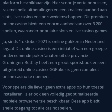
platform beschikbaar zijn. Hier scoor je vette bonussen,
razendsnelle uitbetalingen en een knallend aanbod aan
slots, live casino en sportweddenschappen. Dit premium
online casino biedt een enorm aanbod van over 3.200
spellen, waaronder populaire slots en live casino games.
Ja, sinds 1 oktober 2021 is online gokken in Nederland
legaal. Dit online casino is een initiatief van een groepje
ondernemende pokerfanaten uit de provincie
Groningen. BetCity heeft een groot sportsbook en een
uitgebreid online casino. GGPoker is geen compleet
online casino te noemen.
Voor spelers die liever geen extra apps op hun toestel
installeren, is er ook een volledig geoptimaliseerde
mobiele browserversie beschikbaar. Deze app biedt
snelle toegang tot alle casinospellen,