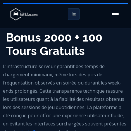
Bonus 2000 + 100
Tours Gratuits
L’infrastructure serveur garantit des temps de
chargement minimaux, même lors des pics de
fréquentation observés en soirée ou durant les week-
ends prolongés. Cette transparence technique rassure
les utilisateurs quant à la fiabilité des résultats obtenus
lors des sessions de jeu quotidiennes. La plateforme a
été conçue pour offrir une expérience utilisateur fluide,
en évitant les interfaces surchargées souvent présentes