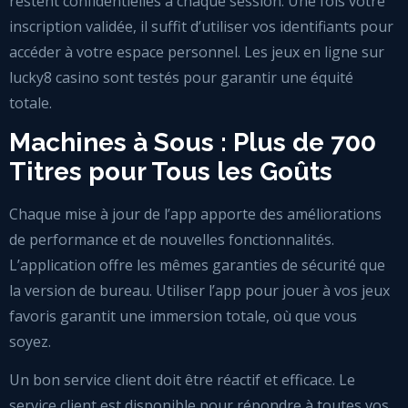
restent confidentielles à chaque session. Une fois votre
inscription validée, il suffit d’utiliser vos identifiants pour
accéder à votre espace personnel. Les jeux en ligne sur
lucky8 casino sont testés pour garantir une équité
totale.
Machines à Sous : Plus de 700
Titres pour Tous les Goûts
Chaque mise à jour de l’app apporte des améliorations
de performance et de nouvelles fonctionnalités.
L’application offre les mêmes garanties de sécurité que
la version de bureau. Utiliser l’app pour jouer à vos jeux
favoris garantit une immersion totale, où que vous
soyez.
Un bon service client doit être réactif et efficace. Le
service client est disponible pour répondre à toutes vos