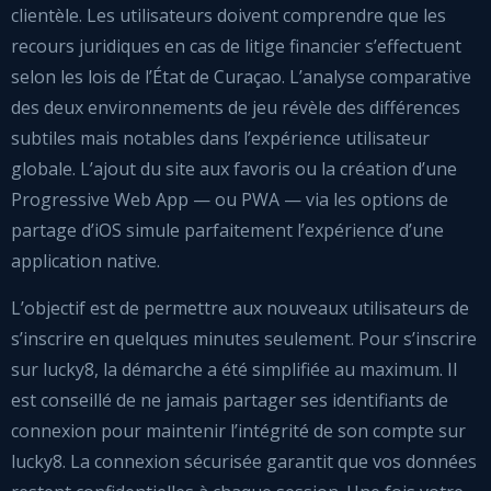
clientèle. Les utilisateurs doivent comprendre que les
recours juridiques en cas de litige financier s’effectuent
selon les lois de l’État de Curaçao. L’analyse comparative
des deux environnements de jeu révèle des différences
subtiles mais notables dans l’expérience utilisateur
globale. L’ajout du site aux favoris ou la création d’une
Progressive Web App — ou PWA — via les options de
partage d’iOS simule parfaitement l’expérience d’une
application native.
L’objectif est de permettre aux nouveaux utilisateurs de
s’inscrire en quelques minutes seulement. Pour s’inscrire
sur lucky8, la démarche a été simplifiée au maximum. Il
est conseillé de ne jamais partager ses identifiants de
connexion pour maintenir l’intégrité de son compte sur
lucky8. La connexion sécurisée garantit que vos données