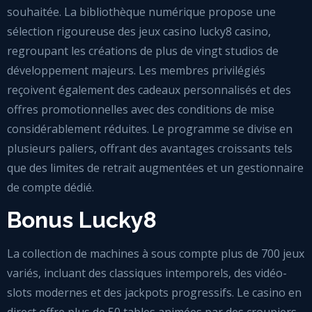
souhaitée. La bibliothèque numérique propose une
sélection rigoureuse des jeux casino lucky8 casino,
regroupant les créations de plus de vingt studios de
développement majeurs. Les membres privilégiés
reçoivent également des cadeaux personnalisés et des
offres promotionnelles avec des conditions de mise
considérablement réduites. Le programme se divise en
plusieurs paliers, offrant des avantages croissants tels
que des limites de retrait augmentées et un gestionnaire
de compte dédié.
Bonus Lucky8
La collection de machines à sous compte plus de 700 jeux
variés, incluant des classiques intemporels, des vidéo-
slots modernes et des jackpots progressifs. Le casino en
direct offre plus de 50 tables animées par des croupiers