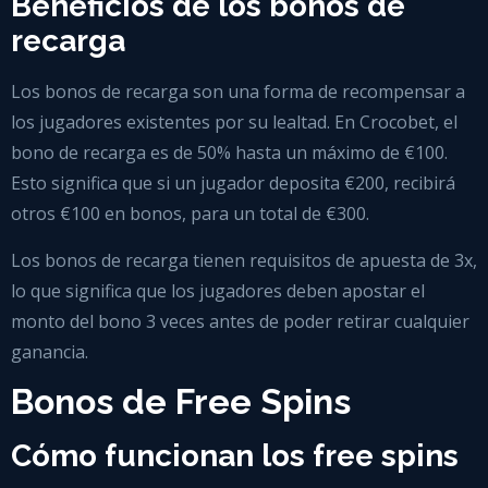
Beneficios de los bonos de
recarga
Los bonos de recarga son una forma de recompensar a
los jugadores existentes por su lealtad. En Crocobet, el
bono de recarga es de 50% hasta un máximo de €100.
Esto significa que si un jugador deposita €200, recibirá
otros €100 en bonos, para un total de €300.
Los bonos de recarga tienen requisitos de apuesta de 3x,
lo que significa que los jugadores deben apostar el
monto del bono 3 veces antes de poder retirar cualquier
ganancia.
Bonos de Free Spins
Cómo funcionan los free spins