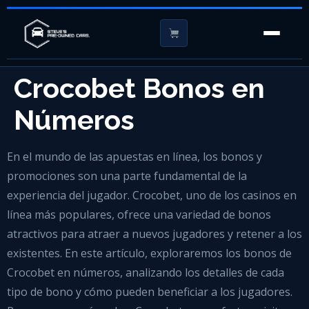
Crocobet Bonos en
Números
En el mundo de las apuestas en línea, los bonos y
promociones son una parte fundamental de la
experiencia del jugador. Crocobet, uno de los casinos en
línea más populares, ofrece una variedad de bonos
atractivos para atraer a nuevos jugadores y retener a los
existentes. En este artículo, exploraremos los bonos de
Crocobet en números, analizando los detalles de cada
tipo de bono y cómo pueden beneficiar a los jugadores.