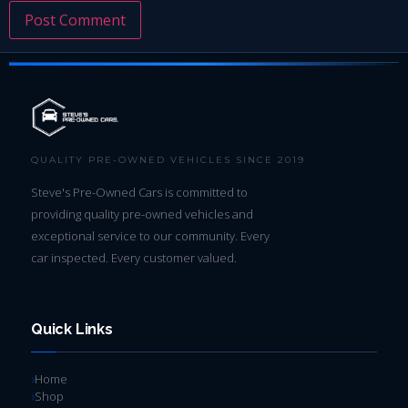
QUALITY PRE-OWNED VEHICLES SINCE 2019
Steve's Pre-Owned Cars is committed to
providing quality pre-owned vehicles and
exceptional service to our community. Every
car inspected. Every customer valued.
Quick Links
Home
Shop