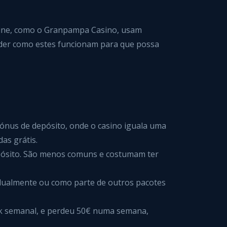
nline, como o Granpampa Casino, usam
nder como estes funcionam para que possa
ónus de depósito, onde o casino iguala uma
as grátis.
pósito. São menos comuns e costumam ter
idualmente ou como parte de outros pacotes
ck semanal, e perdeu 50€ numa semana,