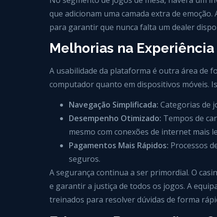
que adicionam uma camada extra de emoção. A 
para garantir que nunca falta um dealer dispo
Melhorias na Experiência
A usabilidade da plataforma é outra área de 
computador quanto em dispositivos móveis. Ist
Navegação Simplificada:
Categorias de jo
Desempenho Otimizado:
Tempos de carr
mesmo com conexões de internet mais le
Pagamentos Mais Rápidos:
Processos de
seguros.
A segurança continua a ser primordial. O cas
e garantir a justiça de todos os jogos. A equ
treinados para resolver dúvidas de forma rápid