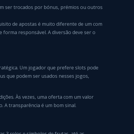
m ser trocados por bónus, prémios ou outros
isito de apostas é muito diferente de um com
e forma responsável. A diversão deve ser o
ratégica. Um jogador que prefere slots pode
nus que podem ser usados nesses jogos,
dições. Às vezes, uma oferta com um valor
. A transparência é um bom sinal.
s 3 rolos e símbolos de frutas, até as