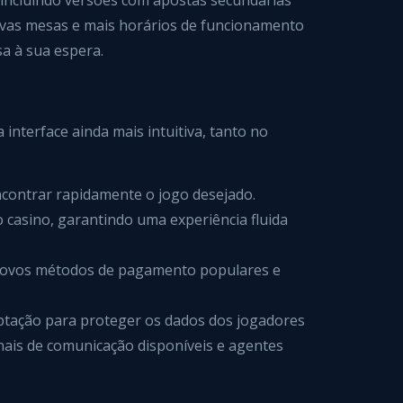
novas mesas e mais horários de funcionamento
sa à sua espera.
nterface ainda mais intuitiva, tanto no
encontrar rapidamente o jogo desejado.
casino, garantindo uma experiência fluida
 novos métodos de pagamento populares e
iptação para proteger os dados dos jogadores
anais de comunicação disponíveis e agentes