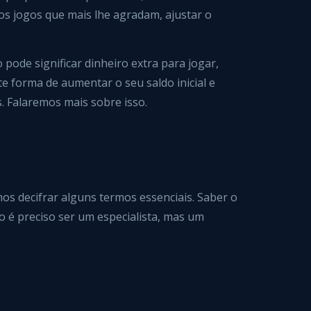
s jogos que mais lhe agradam, ajustar o
pode significar dinheiro extra para jogar,
te forma de aumentar o seu saldo inicial e
. Falaremos mais sobre isso.
s decifrar alguns termos essenciais. Saber o
o é preciso ser um especialista, mas um