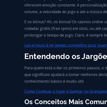
oferecem emoção constante. A personalização 
volume, a velocidade do jogo e até a música d
E os bónus? Ah, os bónus! Os casinos online u
rodadas grátis (free spins) em slots, ou até c
prolongar o tempo de jogo. Claro, é sempre bo
Les erreurs à ne jamais commettre pour jou
Entendendo os Jargõe
Para quem está a dar os primeiros passos, o 
que significam ajudará a tomar melhores decis
conhecimento básico é muito útil.
Como Começar a Jogar e Ganhar no Granpam
Os Conceitos Mais Comu