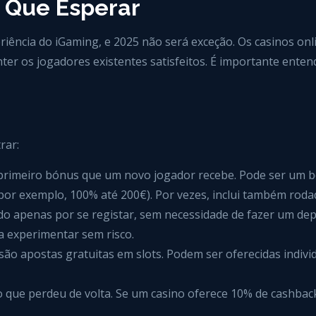
 Que Esperar
iência do iGaming, e 2025 não será exceção. Os casinos o
er os jogadores existentes satisfeitos. É importante ente
rar:
primeiro bónus que um novo jogador recebe. Pode ser um b
or exemplo, 100% até 200€). Por vezes, inclui também rodad
o apenas por se registar, sem necessidade de fazer um de
a experimentar sem risco.
o apostas gratuitas em slots. Podem ser oferecidas indiv
que perdeu de volta. Se um casino oferece 10% de cashba