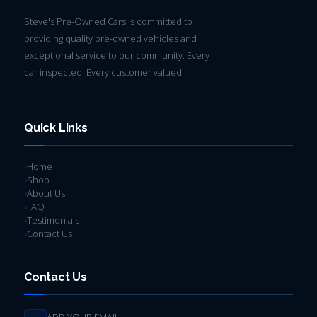
Steve's Pre-Owned Cars is committed to
providing quality pre-owned vehicles and
exceptional service to our community. Every
car inspected. Every customer valued.
Quick Links
Home
Shop
About Us
FAQ
Testimonials
Contact Us
Contact Us
ADD YOUR EMAIL