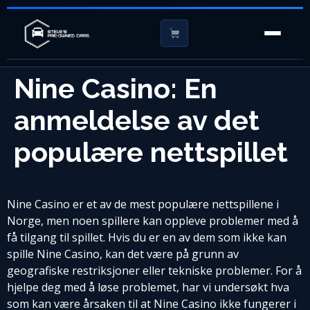
Nine Casino: En
anmeldelse av det
populære nettspillet
Nine Casino er et av de mest populære nettspillene i
Norge, men noen spillere kan oppleve problemer med å
få tilgang til spillet. Hvis du er en av dem som ikke kan
spille Nine Casino, kan det være på grunn av
geografiske restriksjoner eller tekniske problemer. For å
hjelpe deg med å løse problemet, har vi undersøkt hva
som kan være årsaken til at Nine Casino ikke fungerer i