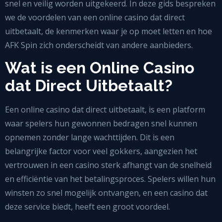
snel en veilig worden uitgekeerd. In deze gids bespreken
we de voordelen van een online casino dat direct
uitbetaalt, de kenmerken waar je op moet letten en hoe
AFK Spin zich onderscheidt van andere aanbieders.
Wat is een Online Casino
dat Direct Uitbetaalt?
Een online casino dat direct uitbetaalt, is een platform
waar spelers hun gewonnen bedragen snel kunnen
opnemen zonder lange wachttijden. Dit is een
belangrijke factor voor veel gokkers, aangezien het
vertrouwen in een casino sterk afhangt van de snelheid
en efficiëntie van het betalingsproces. Spelers willen hun
winsten zo snel mogelijk ontvangen, en een casino dat
deze service biedt, heeft een groot voordeel.