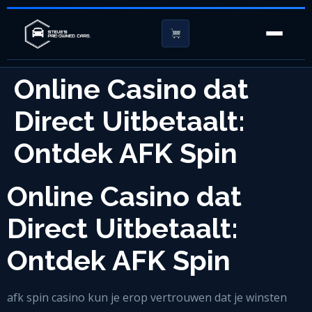
Online Casino dat
Direct Uitbetaalt:
Ontdek AFK Spin
Online Casino dat
Direct Uitbetaalt:
Ontdek AFK Spin
afk spin casino kun je erop vertrouwen dat je winsten