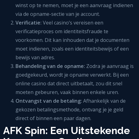
winst op te nemen, moet je een aanvraag indienen
via de opname-sectie van je account.
Verificatie:
Veel casino’s vereisen een
verificatieproces om identiteitsfraude te
voorkomen. Dit kan inhouden dat je documenten
moet indienen, zoals een identiteitsbewijs of een
bewijs van adres.
Behandeling van de opname:
Zodra je aanvraag is
goedgekeurd, wordt je opname verwerkt. Bij een
online casino dat direct uitbetaalt, zou dit snel
moeten gebeuren, vaak binnen enkele uren.
Ontvangst van de betaling:
Afhankelijk van de
gekozen betalingsmethode, ontvang je je geld
direct of binnen een paar dagen.
AFK Spin: Een Uitstekende