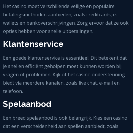
Het casino moet verschillende veilige en populaire
betalingsmethoden aanbieden, zoals creditcards, e-
wallets en bankoverschrijvingen. Zorg ervoor dat ze ook
opties hebben voor snelle uitbetalingen.
Klantenservice
Een goede klantenservice is essentieel. Dit betekent dat
je snel en efficiënt geholpen moet kunnen worden bij
vragen of problemen. Kijk of het casino ondersteuning
biedt via meerdere kanalen, zoals live chat, e-mail en
telefoon.
Spelaanbod
Een breed spelaanbod is ook belangrijk. Kies een casino
dat een verscheidenheid aan spellen aanbiedt, zoals