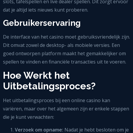
slots, tafelspellen en live dealer spellen. Dit zorgt ervoor
dat je altijd iets nieuws kunt proberen.
Gebruikerservaring
De interface van het casino moet gebruiksvriendelijk zijn.
Dit omvat zowel de desktop- als mobiele versies. Een
goed ontworpen platform maakt het gemakkelijker om
spellen te vinden en financiële transacties uit te voeren.
Hoe Werkt het
Uitbetalingsproces?
Het uitbetalingsproces bij een online casino kan
variëren, maar over het algemeen zijn er enkele stappen
die je kunt verwachten:
Verzoek om opname:
Nadat je hebt besloten om je