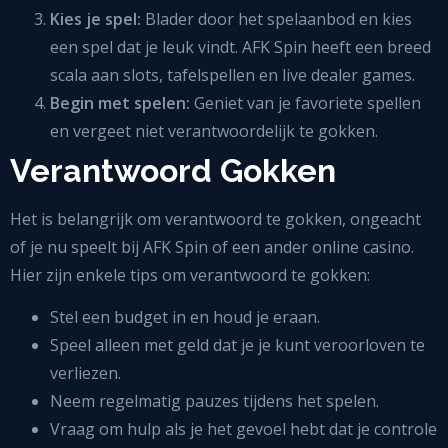
Kies je spel:
Blader door het spelaanbod en kies
een spel dat je leuk vindt. AFK Spin heeft een breed
scala aan slots, tafelspellen en live dealer games.
Begin met spelen:
Geniet van je favoriete spellen
en vergeet niet verantwoordelijk te gokken.
Verantwoord Gokken
Het is belangrijk om verantwoord te gokken, ongeacht
of je nu speelt bij AFK Spin of een ander online casino.
Hier zijn enkele tips om verantwoord te gokken:
Stel een budget in en houd je eraan.
Speel alleen met geld dat je je kunt veroorloven te
verliezen.
Neem regelmatig pauzes tijdens het spelen.
Vraag om hulp als je het gevoel hebt dat je controle