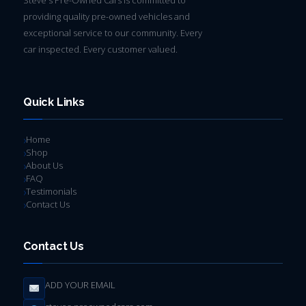
providing quality pre-owned vehicles and
exceptional service to our community. Every
car inspected. Every customer valued.
Quick Links
Home
Shop
About Us
FAQ
Testimonials
Contact Us
Contact Us
ADD YOUR EMAIL