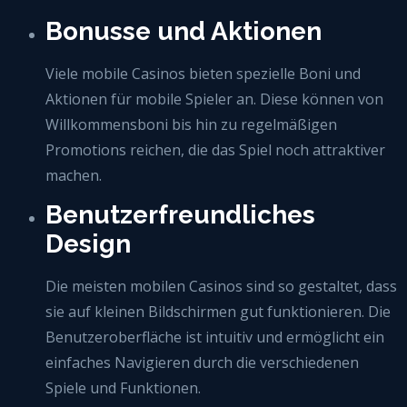
Bonusse und Aktionen
Viele mobile Casinos bieten spezielle Boni und
Aktionen für mobile Spieler an. Diese können von
Willkommensboni bis hin zu regelmäßigen
Promotions reichen, die das Spiel noch attraktiver
machen.
Benutzerfreundliches
Design
Die meisten mobilen Casinos sind so gestaltet, dass
sie auf kleinen Bildschirmen gut funktionieren. Die
Benutzeroberfläche ist intuitiv und ermöglicht ein
einfaches Navigieren durch die verschiedenen
Spiele und Funktionen.