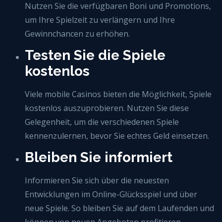
Nutzen Sie die verfügbaren Boni und Promotions,
um Ihre Spielzeit zu verlängern und Ihre
Gewinnchancen zu erhöhen.
Testen Sie die Spiele
kostenlos
Viele mobile Casinos bieten die Möglichkeit, Spiele
kostenlos auszuprobieren. Nutzen Sie diese
Gelegenheit, um die verschiedenen Spiele
kennenzulernen, bevor Sie echtes Geld einsetzen.
Bleiben Sie informiert
Informieren Sie sich über die neuesten
Entwicklungen im Online-Glücksspiel und über
neue Spiele. So bleiben Sie auf dem Laufenden und