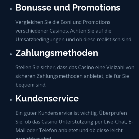
Bonusse und Promotions
Vergleichen Sie die Boni und Promotions
verschiedener Casinos. Achten Sie auf die
Umsatzbedingungen und ob diese realistisch sind.
Zahlungsmethoden
Stellen Sie sicher, dass das Casino eine Vielzahl von
sicheren Zahlungsmethoden anbietet, die für Sie
bequem sind.
Kundenservice
Ein guter Kundenservice ist wichtig. Überprüfen
Sie, ob das Casino Unterstützung per Live-Chat, E-
Mail oder Telefon anbietet und ob diese leicht
erreichbar sind.