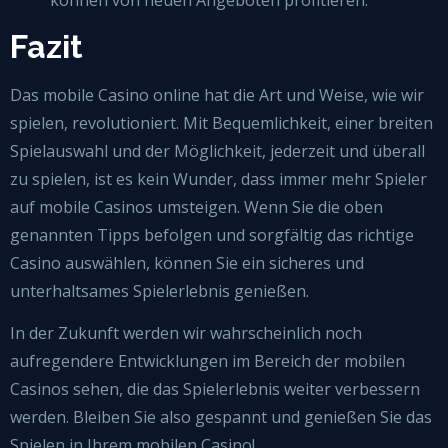
können von neuen Angeboten profitieren.
Fazit
Das mobile Casino online hat die Art und Weise, wie wir
spielen, revolutioniert. Mit Bequemlichkeit, einer breiten
Spielauswahl und der Möglichkeit, jederzeit und überall
zu spielen, ist es kein Wunder, dass immer mehr Spieler
auf mobile Casinos umsteigen. Wenn Sie die oben
genannten Tipps befolgen und sorgfältig das richtige
Casino auswählen, können Sie ein sicheres und
unterhaltsames Spielerlebnis genießen.
In der Zukunft werden wir wahrscheinlich noch
aufregendere Entwicklungen im Bereich der mobilen
Casinos sehen, die das Spielerlebnis weiter verbessern
werden. Bleiben Sie also gespannt und genießen Sie das
Spielen in Ihrem mobilen Casino!