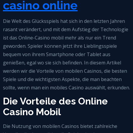
casino online
Die Welt des Glücksspiels hat sich in den letzten Jahren
rasant verändert, und mit dem Aufstieg der Technologie
ist das Online-Casino mobil mehr als nur ein Trend
geworden. Spieler können jetzt ihre Lieblingsspiele
bequem von ihrem Smartphone oder Tablet aus
genießen, egal wo sie sich befinden. In diesem Artikel
werden wir die Vorteile von mobilen Casinos, die besten
Spiele und die wichtigsten Aspekte, die man beachten
sollte, wenn man ein mobiles Casino auswählt, erkunden.
Die Vorteile des Online
Casino Mobil
Die Nutzung von mobilen Casinos bietet zahlreiche