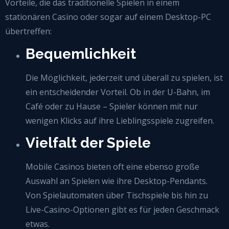
Vorteile, die das traditionelle Spielen in einem
stationären Casino oder sogar auf einem Desktop-PC
übertreffen:
Bequemlichkeit
Die Möglichkeit, jederzeit und überall zu spielen, ist
ein entscheidender Vorteil. Ob in der U-Bahn, im
Café oder zu Hause – Spieler können mit nur
wenigen Klicks auf ihre Lieblingsspiele zugreifen.
Vielfalt der Spiele
Mobile Casinos bieten oft eine ebenso große
Auswahl an Spielen wie ihre Desktop-Pendants.
Von Spielautomaten über Tischspiele bis hin zu
Live-Casino-Optionen gibt es für jeden Geschmack
etwas.