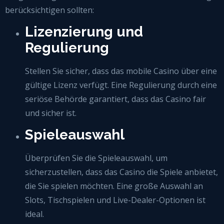
berücksichtigen sollten:
Lizenzierung und
Regulierung
Stellen Sie sicher, dass das mobile Casino über eine
gültige Lizenz verfügt. Eine Regulierung durch eine
seriöse Behörde garantiert, dass das Casino fair
und sicher ist.
Spieleauswahl
Überprüfen Sie die Spieleauswahl, um
sicherzustellen, dass das Casino die Spiele anbietet,
die Sie spielen möchten. Eine große Auswahl an
Slots, Tischspielen und Live-Dealer-Optionen ist
ideal.