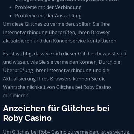
Probleme mit der Verbindung
Probleme mit der Auszahlung
Um diese Glitches zu vermeiden, sollten Sie Ihre
Internetverbindung überprüfen, Ihren Browser
aktualisieren und den Kundenservice kontaktieren.
Es ist wichtig, dass Sie sich dieser Glitches bewusst sind
und wissen, wie Sie sie vermeiden können. Durch die
Überprüfung Ihrer Internetverbindung und die
Aktualisierung Ihres Browsers können Sie die
Wahrscheinlichkeit von Glitches bei Roby Casino
minimieren.
Anzeichen für Glitches bei
Roby Casino
Um Glitches bei Roby Casino zu vermeiden, ist es wichtig,