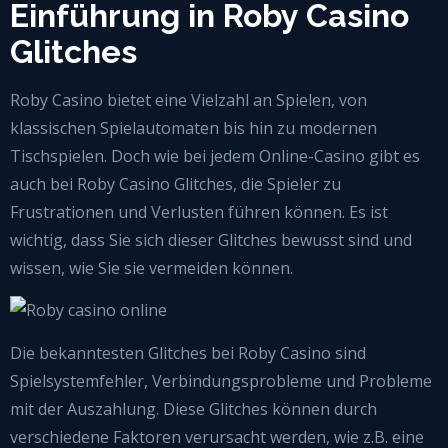
Einführung in Roby Casino
Glitches
Roby Casino bietet eine Vielzahl an Spielen, von
klassischen Spielautomaten bis hin zu modernen
Tischspielen. Doch wie bei jedem Online-Casino gibt es
auch bei Roby Casino Glitches, die Spieler zu
Frustrationen und Verlusten führen können. Es ist
wichtig, dass Sie sich dieser Glitches bewusst sind und
wissen, wie Sie sie vermeiden können.
Die bekanntesten Glitches bei Roby Casino sind
Spielsystemfehler, Verbindungsprobleme und Probleme
mit der Auszahlung. Diese Glitches können durch
verschiedene Faktoren verursacht werden, wie z.B. eine