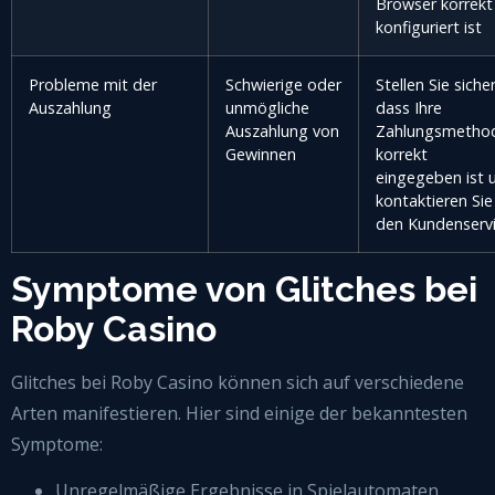
Browser korrekt
konfiguriert ist
Probleme mit der
Schwierige oder
Stellen Sie sicher
Auszahlung
unmögliche
dass Ihre
Auszahlung von
Zahlungsmetho
Gewinnen
korrekt
eingegeben ist 
kontaktieren Sie
den Kundenserv
Symptome von Glitches bei
Roby Casino
Glitches bei Roby Casino können sich auf verschiedene
Arten manifestieren. Hier sind einige der bekanntesten
Symptome:
Unregelmäßige Ergebnisse in Spielautomaten