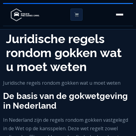
Juridische regels
rondom gokken wat
u moet weten
Juridische regels rondom gokken wat u moet weten
De basis van de gokwetgeving
in Nederland
In Nederland zijn de regels rondom gokken vastgelegd
in de Wet op de kansspelen. Deze wet regelt zowel