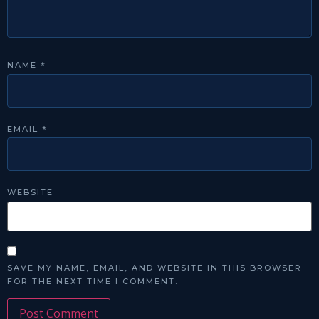
*
NAME
*
EMAIL
WEBSITE
SAVE MY NAME, EMAIL, AND WEBSITE IN THIS BROWSER
FOR THE NEXT TIME I COMMENT.