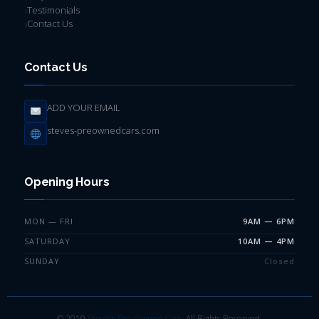
Testimonials
Contact Us
Contact Us
ADD YOUR EMAIL
steves-preownedcars.com
Opening Hours
MON — FRI
9AM — 6PM
SATURDAY
10AM — 4PM
SUNDAY
Closed
© 2019
Steve's Pre-Owned Cars
. All Rights Reserved.