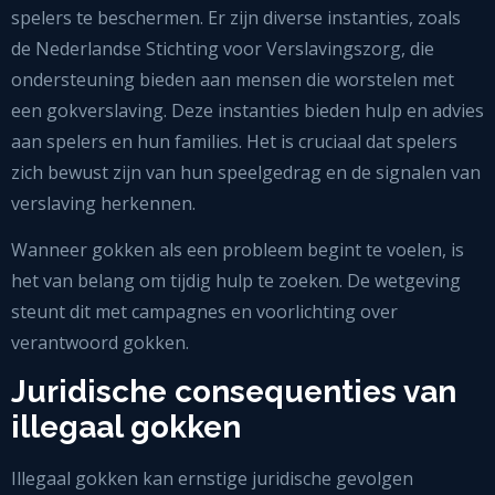
spelers te beschermen. Er zijn diverse instanties, zoals
de Nederlandse Stichting voor Verslavingszorg, die
ondersteuning bieden aan mensen die worstelen met
een gokverslaving. Deze instanties bieden hulp en advies
aan spelers en hun families. Het is cruciaal dat spelers
zich bewust zijn van hun speelgedrag en de signalen van
verslaving herkennen.
Wanneer gokken als een probleem begint te voelen, is
het van belang om tijdig hulp te zoeken. De wetgeving
steunt dit met campagnes en voorlichting over
verantwoord gokken.
Juridische consequenties van
illegaal gokken
Illegaal gokken kan ernstige juridische gevolgen