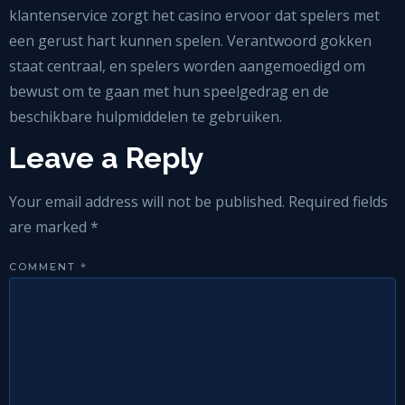
klantenservice zorgt het casino ervoor dat spelers met
een gerust hart kunnen spelen. Verantwoord gokken
staat centraal, en spelers worden aangemoedigd om
bewust om te gaan met hun speelgedrag en de
beschikbare hulpmiddelen te gebruiken.
Leave a Reply
Your email address will not be published.
Required fields
are marked
*
*
COMMENT